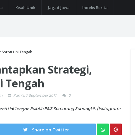
ga
Kisah Unik
Jagad Jawa
Indeks Berita
 Soroti Lini Tengah
ntapkan Strategi,
ni Tengah
om
Kamis, 7 September 2017
0
Pelatih PSIS Semarang Subangkit. (Instagram-
Share on Twitter