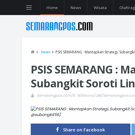
Home
News
Wisata
Olahra
News
PSIS SEMARANG : Mantapkan Strategi, Subangkit
PSIS SEMARANG : Ma
Subangkit Soroti Li
Semarangpos.com/R. Wibisono/JIBI/Semarangpos.c
@subangkit56)
Share on Facebook