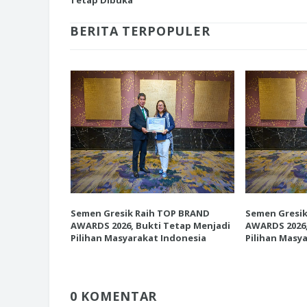
BERITA TERPOPULER
INI CARA UMAT KRISTIANI SALAT
JAGA KERUKUNAN SAMBUT NATA
P BRAND
Semen Gresik Raih TOP BRAND
Semen Gresi
etap Menjadi
AWARDS 2026, Bukti Tetap Menjadi
AWARDS 2026,
donesia
Pilihan Masyarakat Indonesia
Pilihan Masy
0 KOMENTAR