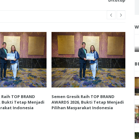
W
IGA
INI CARA UMAT KRISTIANI SALATIGA
L
JAGA KERUKUNAN SAMBUT NATAL
B
k Raih TOP BRAND
Semen Gresik Raih TOP BRAND
Sem
 Bukti Tetap Menjadi
AWARDS 2026, Bukti Tetap Menjadi
AWA
arakat Indonesia
Pilihan Masyarakat Indonesia
Pil