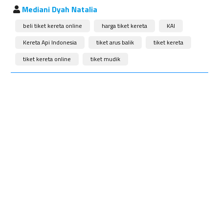
Mediani Dyah Natalia
beli tiket kereta online
harga tiket kereta
KAI
Kereta Api Indonesia
tiket arus balik
tiket kereta
tiket kereta online
tiket mudik