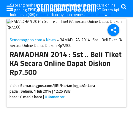
Seorang mahasiswa mengakses tiket kereta api secara online
di gedung FISIP, UNS, Solo, belum lama ini. Saat ini PT Kereta Api
Indonesia (KAI) meluncurkan layanan pemesanan tiket lewat
internet melalui situs resmi www.kereta-api.co.id.
(JIBI/SOLOPOS/Daniel Ari Purnomo)
share
Semarangpos.com
»
News
» RAMADHAN 2014 : Sst .. Beli Tiket KA
Secara Online Dapat Diskon Rp7.500
RAMADHAN 2014 : Sst .. Beli Tiket
KA Secara Online Dapat Diskon
Rp7.500
oleh : Semarangpos.com/JIBI/Harian Jogja/Antara
pada : Selasa, 1 Juli 2014 | 12:25 WIB
baca : 0 menit baca |
0 Komentar