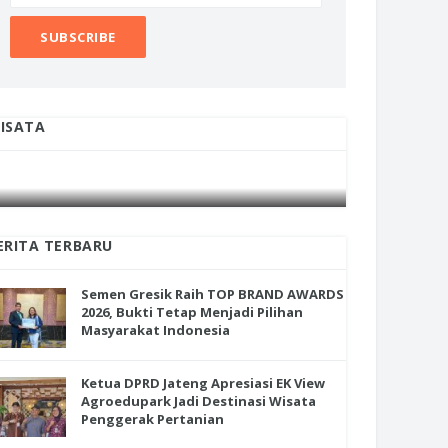
ISATA
INI CARA UMAT KRISTIANI SALATIGA
INI CARA
JAGA KERUKUNAN SAMBUT NATAL
JAGA KE
ERITA TERBARU
Semen Gresik Raih TOP BRAND AWARDS
2026, Bukti Tetap Menjadi Pilihan
Masyarakat Indonesia
Ketua DPRD Jateng Apresiasi EK View
Agroedupark Jadi Destinasi Wisata
Penggerak Pertanian