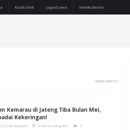
ga
Kisah Unik
Jagad Jawa
Indeks Berita
INDEX BERITA
m Kemarau di Jateng Tiba Bulan Mei,
adai Kekeringan!
 Yuda Saputra
5 tahun yang lalu
0