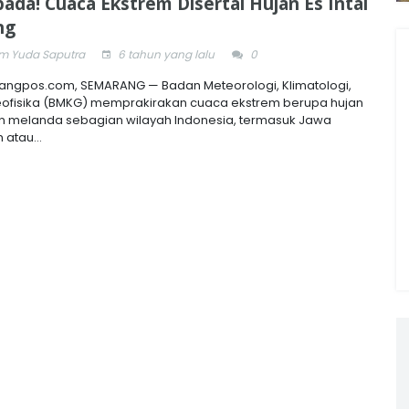
ada! Cuaca Ekstrem Disertai Hujan Es Intai
ng
 Yuda Saputra
6 tahun yang lalu
0
ngpos.com, SEMARANG — Badan Meteorologi, Klimatologi,
ofisika (BMKG) memprakirakan cuaca ekstrem berupa hujan
n melanda sebagian wilayah Indonesia, termasuk Jawa
atau...