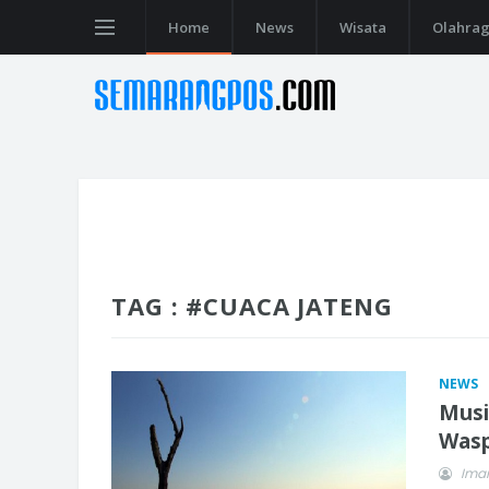
Home
News
Wisata
Olahra
TAG : #CUACA JATENG
NEWS
Musi
Wasp
Imam