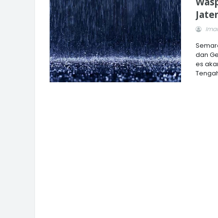
Wasp
Jate
Imam
Semara
dan Ge
es aka
Tengah 