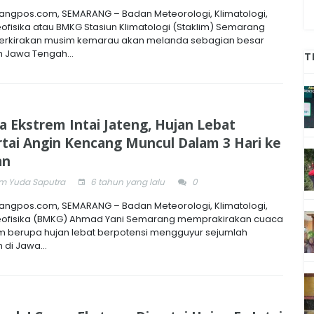
ngpos.com, SEMARANG – Badan Meteorologi, Klimatologi,
ofisika atau BMKG Stasiun Klimatologi (Staklim) Semarang
rkirakan musim kemarau akan melanda sebagian besar
h Jawa Tengah...
T
a Ekstrem Intai Jateng, Hujan Lebat
rtai Angin Kencang Muncul Dalam 3 Hari ke
an
 Yuda Saputra
6 tahun yang lalu
0
ngpos.com, SEMARANG – Badan Meteorologi, Klimatologi,
ofisika (BMKG) Ahmad Yani Semarang memprakirakan cuaca
m berupa hujan lebat berpotensi mengguyur sejumlah
 di Jawa...