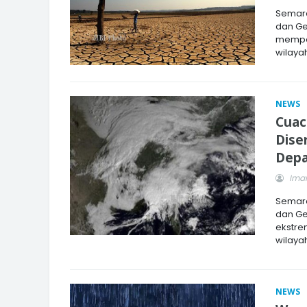
Semara
dan Ge
mempe
wilaya
NEWS
Cuac
Dise
Dep
Imam
Semara
dan Ge
ekstre
wilayah
NEWS