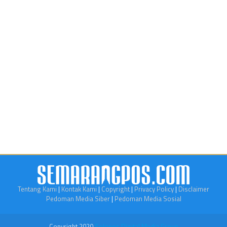
Tentang Kami
|
Kontak Kami
|
Copyright
|
Privacy Policy
|
Disclaimer
Pedoman Media Siber
|
Pedoman Media Sosial
Copyright 2020
Solopos Digital Media Group