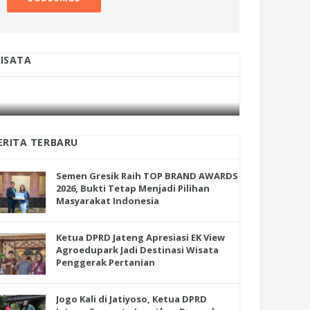
ISATA
INI CARA UMAT KRISTIANI SALATIGA
INI CARA
JAGA KERUKUNAN SAMBUT NATAL
JAGA KE
ERITA TERBARU
Semen Gresik Raih TOP BRAND AWARDS
2026, Bukti Tetap Menjadi Pilihan
Masyarakat Indonesia
Ketua DPRD Jateng Apresiasi EK View
Agroedupark Jadi Destinasi Wisata
Penggerak Pertanian
Jogo Kali di Jatiyoso, Ketua DPRD