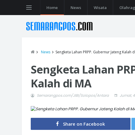
Home
News
Wisata
Olahra
News
Sengketa Lahan PRPP. Gubernur Jateng Kalah d
Sengketa Lahan PRP
Kalah di MA
Semarangpos.com/JIBI/Solopos/Antara
Jumat, 4
Share on Facebook