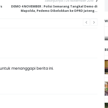
Selanjutnya | 04 November 2016
rs
DEMO 4 NOVEMBER : Polisi Semarang Tangkal Demo di
Mapolda, Pedemo Dibelokkan ke DPRD Jateng...
W
IGA
INI CARA UMAT KRISTIANI SALATIGA
L
JAGA KERUKUNAN SAMBUT NATAL
B
ntuk menanggapi berita ini.