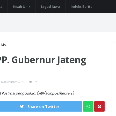
ga
Kisah Unik
Jagad Jawa
Indeks Berita
i MA
P. Gubernur Jateng
 November 2016
0
Ilustrasi pengadilan. (JIBI/Solopos/Reuters)
Share on Twitter