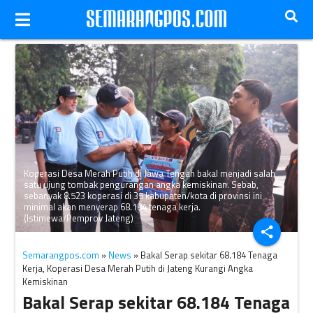
Koperasi Desa Merah Putih di Jawa Tengah bakal menjadi salah
satu ujung tombak pengurangan angka kemiskinan. Sebab,
sebanyak 8.523 koperasi di 35 kabupaten/kota di provinsi ini
minimal akan menyerap 68.184 tenaga kerja.
(Istimewa/Pemprov Jateng)
share
Semarangpos.com
»
News
» Bakal Serap sekitar 68.184 Tenaga
Kerja, Koperasi Desa Merah Putih di Jateng Kurangi Angka
Kemiskinan
Bakal Serap sekitar 68.184 Tenaga