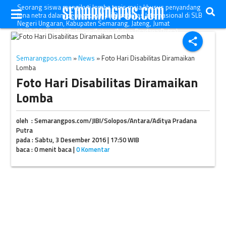
Seorang siswa mengikuti lomba tenis meja khusus penyandang
tuna netra dalam peringatan Hari Disabilitas Internasional di SLB
Negeri Ungaran, Kabupaten Semarang, Jateng, Jumat
(2/12/2016). (JIBI/Solopos/Antara/Aditya Pradana Putra)
share
Semarangpos.com
»
News
» Foto Hari Disabilitas Diramaikan
Lomba
Foto Hari Disabilitas Diramaikan
Lomba
oleh : Semarangpos.com/JIBI/Solopos/Antara/Aditya Pradana
Putra
pada : Sabtu, 3 Desember 2016 | 17:50 WIB
baca : 0 menit baca |
0 Komentar