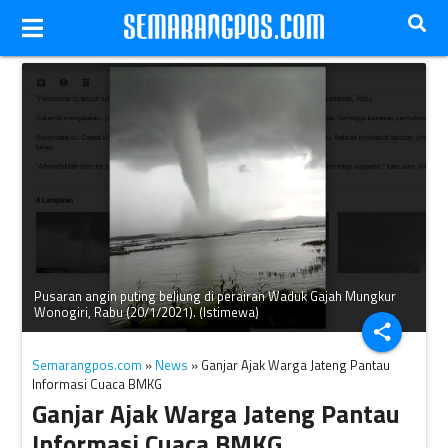
Pusaran angin puting beliung di perairan Waduk Gajah Mungkur
Wonogiri, Rabu (20/1/2021). (Istimewa)
share
Semarangpos.com
»
News
» Ganjar Ajak Warga Jateng Pantau
Informasi Cuaca BMKG
Ganjar Ajak Warga Jateng Pantau
Informasi Cuaca BMKG