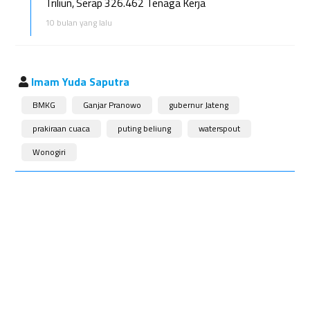
Triliun, Serap 326.462 Tenaga Kerja
10 bulan yang lalu
Imam Yuda Saputra
BMKG
Ganjar Pranowo
gubernur Jateng
prakiraan cuaca
puting beliung
waterspout
Wonogiri