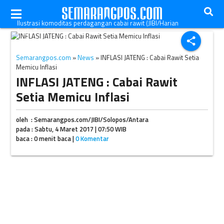
Ilustrasi komoditas perdagangan cabai rawit (JIBI/Harian
Jogja/Antara)
share
Semarangpos.com
»
News
» INFLASI JATENG : Cabai Rawit Setia
Memicu Inflasi
INFLASI JATENG : Cabai Rawit
Setia Memicu Inflasi
oleh : Semarangpos.com/JIBI/Solopos/Antara
pada : Sabtu, 4 Maret 2017 | 07:50 WIB
baca : 0 menit baca |
0 Komentar