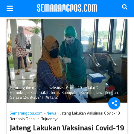
Seorang ibu menjalani vaksinasi Covid-19 di Balai Desa
Gumukrejo, Kecamatan Teras, Kabupaten Boyolali, Jawa Tengah,
Selasa (24/8/2021). (Antara)
share
Semarangpos.com
»
News
» Jateng Lakukan Vaksinasi Covid-19
Berbasis Desa, Ini Tujuannya
Jateng Lakukan Vaksinasi Covid-19