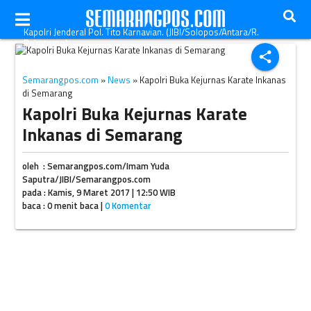
Kapolri Jenderal Pol. Tito Karnavian. (JIBI/Solopos/Antara/R.
Rekotomo)
share
Semarangpos.com
»
News
» Kapolri Buka Kejurnas Karate Inkanas
di Semarang
Kapolri Buka Kejurnas Karate
Inkanas di Semarang
oleh : Semarangpos.com/Imam Yuda
Saputra/JIBI/Semarangpos.com
pada : Kamis, 9 Maret 2017 | 12:50 WIB
baca : 0 menit baca |
0 Komentar