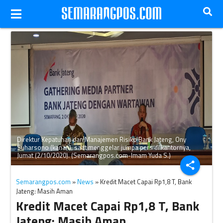
Direktur Kepatuhan dan Manajemen Risiko Bank Jateng, Ony
Suharsono (kanan), saat menggelar jumpa pers di kantornya,
Jumat (2/10/2020). (Semarangpos.com-Imam Yuda S.)
share
Semarangpos.com
»
News
» Kredit Macet Capai Rp1,8 T, Bank
Jateng: Masih Aman
Kredit Macet Capai Rp1,8 T, Bank
Jateng: Masih Aman