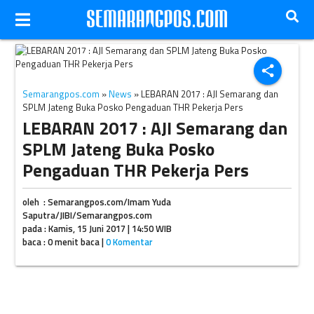
Ilustrasi uang THR. (JIBI/Harian Jogja/Antara)
share
Semarangpos.com
»
News
» LEBARAN 2017 : AJI Semarang dan
SPLM Jateng Buka Posko Pengaduan THR Pekerja Pers
LEBARAN 2017 : AJI Semarang dan
SPLM Jateng Buka Posko
Pengaduan THR Pekerja Pers
oleh : Semarangpos.com/Imam Yuda
Saputra/JIBI/Semarangpos.com
pada : Kamis, 15 Juni 2017 | 14:50 WIB
baca : 0 menit baca |
0 Komentar