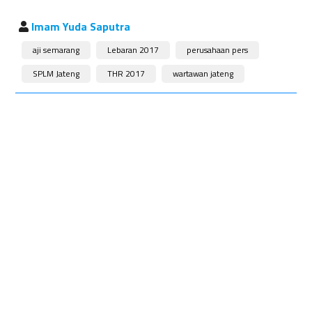
Imam Yuda Saputra
aji semarang
Lebaran 2017
perusahaan pers
SPLM Jateng
THR 2017
wartawan jateng