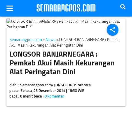
Hari terakhir pencarian korban longsor Banjarnegara, Minggu
(21/12/2014). (JIBI/Solopos/Antara/Anis Efizudin)
share
Semarangpos.com
»
News
» LONGSOR BANJARNEGARA : Pemkab
Akui Masih Kekurangan Alat Peringatan Dini
LONGSOR BANJARNEGARA :
Pemkab Akui Masih Kekurangan
Alat Peringatan Dini
oleh : Semarangpos.com/JIBI/SOLOPOS/Antara
pada : Selasa, 23 Desember 2014 | 18:50 WIB
baca : 0 menit baca |
0 Komentar