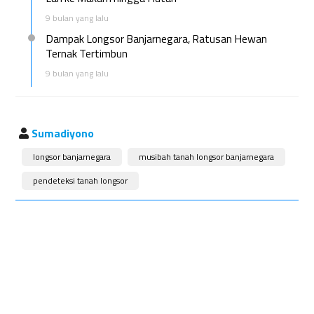
9 bulan yang lalu
Dampak Longsor Banjarnegara, Ratusan Hewan
Ternak Tertimbun
9 bulan yang lalu
Sumadiyono
longsor banjarnegara
musibah tanah longsor banjarnegara
pendeteksi tanah longsor