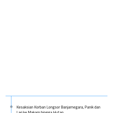
Kesaksian Korban Longsor Banjarnegara, Panik dan
Lari ke Makam hingga Hutan