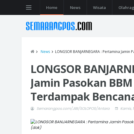
Home
News
Wisata
Olahra
News
LONGSOR BANJARNEGARA : Pertamina Jamin P
LONGSOR BANJARNE
Jamin Pasokan BBM
Terdampak Bencana
Semarangpos.com/JIBI/SOLOPOS/Antara
Kamis, 
(dok)