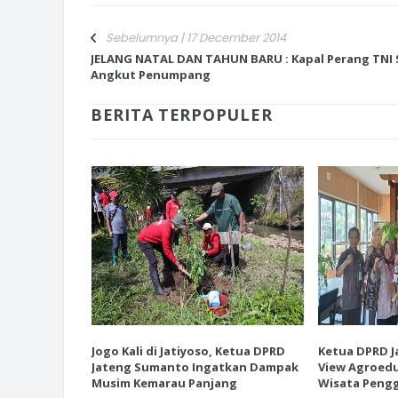
Sebelumnya | 17 December 2014
JELANG NATAL DAN TAHUN BARU : Kapal Perang TNI 
Angkut Penumpang
INI CARA UMAT KRISTIANI SALAT
BERITA TERPOPULER
JAGA KERUKUNAN SAMBUT NATA
esiasi EK
Jogo Kali di Jatiyoso, Ketua DPRD
Ketua DPRD J
 Destinasi
Jateng Sumanto Ingatkan Dampak
View Agroedu
tanian
Musim Kemarau Panjang
Wisata Pengg