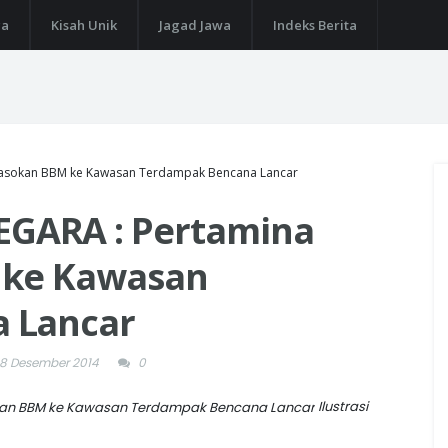
ga
Kisah Unik
Jagad Jawa
Indeks Berita
asokan BBM ke Kawasan Terdampak Bencana Lancar
GARA : Pertamina
 ke Kawasan
 Lancar
18 Desember 2014
0
Ilustrasi