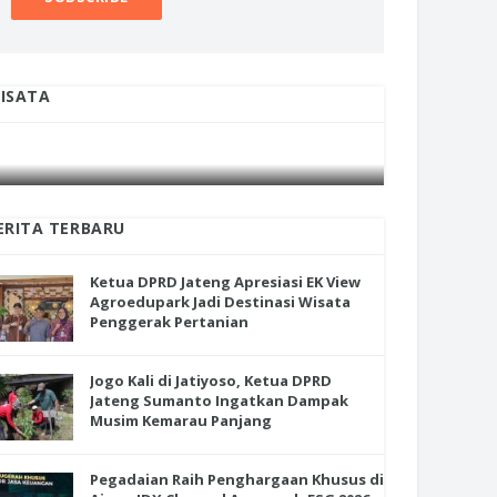
ISATA
INI CARA UMAT KRISTIANI SALATIGA
INI CARA
JAGA KERUKUNAN SAMBUT NATAL
JAGA KE
ERITA TERBARU
Ketua DPRD Jateng Apresiasi EK View
Agroedupark Jadi Destinasi Wisata
Penggerak Pertanian
Jogo Kali di Jatiyoso, Ketua DPRD
Jateng Sumanto Ingatkan Dampak
Musim Kemarau Panjang
ua DPRD Jateng Apresiasi EK
Jogo Kali di Jatiyoso, Ketua DPRD
w Agroedupark Jadi Destinasi
Jateng Sumanto Ingatkan Damp
ata Penggerak Pertanian
Musim Kemarau Panjang
Pegadaian Raih Penghargaan Khusus di