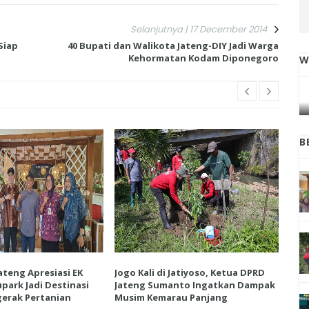
Selanjutnya | 17 December 2014
Siap
40 Bupati dan Walikota Jateng-DIY Jadi Warga
Kehormatan Kodam Diponegoro
W
IGA
INI CARA UMAT KRISTIANI SALATIGA
L
JAGA KERUKUNAN SAMBUT NATAL
B
ateng Apresiasi EK
Jogo Kali di Jatiyoso, Ketua DPRD
Ket
park Jadi Destinasi
Jateng Sumanto Ingatkan Dampak
Vie
erak Pertanian
Musim Kemarau Panjang
Wis