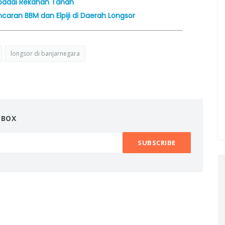
padai Rekahan Tanah
aran BBM dan Elpiji di Daerah Longsor
longsor di banjarnegara
NBOX