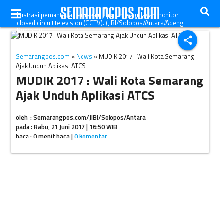
Ilustrasi pemantauan arus lalu lintas melalui layar monitor
closed circuit television (CCTV). (JIBI/Solopos/Antara/Adeng
Bustomi)
share
Semarangpos.com
»
News
» MUDIK 2017 : Wali Kota Semarang
Ajak Unduh Aplikasi ATCS
MUDIK 2017 : Wali Kota Semarang
Ajak Unduh Aplikasi ATCS
oleh : Semarangpos.com/JIBI/Solopos/Antara
pada : Rabu, 21 Juni 2017 | 16:50 WIB
baca : 0 menit baca |
0 Komentar