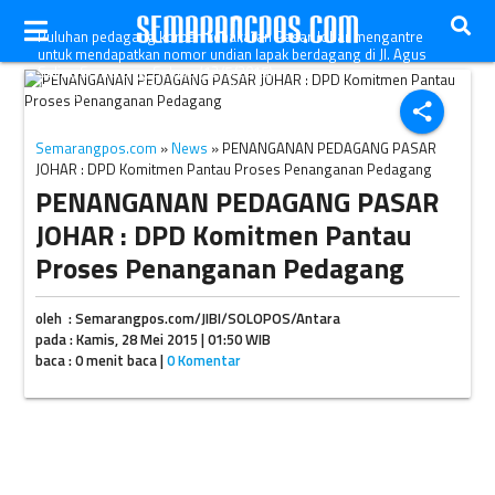
Puluhan pedagang korban kebakaran Pasar Johar mengantre
untuk mendapatkan nomor undian lapak berdagang di Jl. Agus
Salim, Semarang, Selasa (12/5/2015).
(Insetyonoto/JIBI/Solopos/dok)
share
Semarangpos.com
»
News
» PENANGANAN PEDAGANG PASAR
JOHAR : DPD Komitmen Pantau Proses Penanganan Pedagang
PENANGANAN PEDAGANG PASAR
JOHAR : DPD Komitmen Pantau
Proses Penanganan Pedagang
oleh : Semarangpos.com/JIBI/SOLOPOS/Antara
pada : Kamis, 28 Mei 2015 | 01:50 WIB
baca : 0 menit baca |
0 Komentar