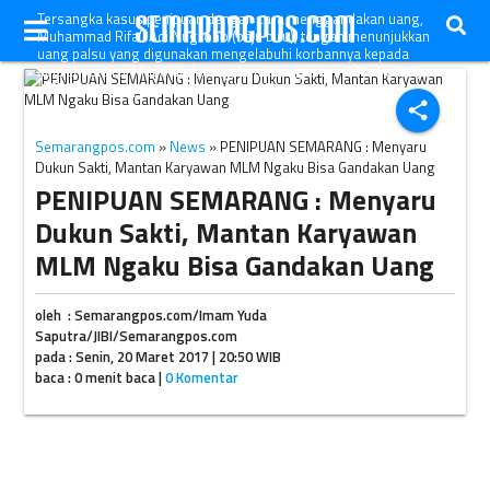
Tersangka kasus penipuan dengan cara menggandakan uang,
Muhammad Rifa'i Adi Nugroho (baju biru), tengah menunjukkan
uang palsu yang digunakan mengelabuhi korbannya kepada
aparat polisi di Mapolda Jateng, Semarang, Senin (20/3/2017).
(JIBI/Semarangpos.com/Imam Yuda Saputra)
share
Semarangpos.com
»
News
» PENIPUAN SEMARANG : Menyaru
Dukun Sakti, Mantan Karyawan MLM Ngaku Bisa Gandakan Uang
PENIPUAN SEMARANG : Menyaru
Dukun Sakti, Mantan Karyawan
MLM Ngaku Bisa Gandakan Uang
oleh : Semarangpos.com/Imam Yuda
Saputra/JIBI/Semarangpos.com
pada : Senin, 20 Maret 2017 | 20:50 WIB
baca : 0 menit baca |
0 Komentar