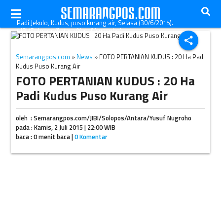
Padi Jekulo, Kudus, puso kurang air, Selasa (30/6/2015).
(JIBI/Solopos/Antara/Yusuf Nugroho)
share
Semarangpos.com
»
News
» FOTO PERTANIAN KUDUS : 20 Ha Padi
Kudus Puso Kurang Air
FOTO PERTANIAN KUDUS : 20 Ha
Padi Kudus Puso Kurang Air
oleh : Semarangpos.com/JIBI/Solopos/Antara/Yusuf Nugroho
pada : Kamis, 2 Juli 2015 | 22:00 WIB
baca : 0 menit baca |
0 Komentar