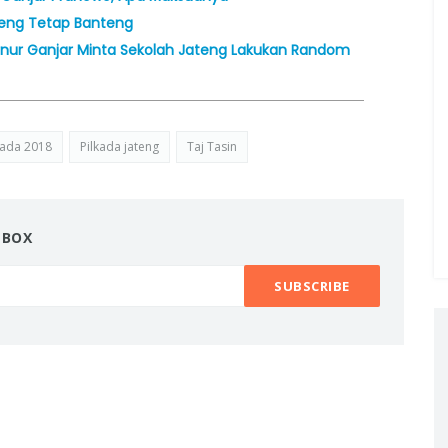
teng Tetap Banteng
ernur Ganjar Minta Sekolah Jateng Lakukan Random
kada 2018
Pilkada jateng
Taj Tasin
NBOX