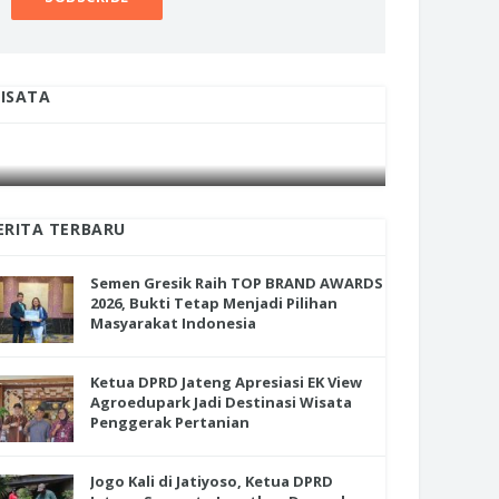
ISATA
INI CARA UMAT KRISTIANI SALATIGA
INI CARA
JAGA KERUKUNAN SAMBUT NATAL
JAGA KE
ERITA TERBARU
Semen Gresik Raih TOP BRAND AWARDS
2026, Bukti Tetap Menjadi Pilihan
Masyarakat Indonesia
Ketua DPRD Jateng Apresiasi EK View
Agroedupark Jadi Destinasi Wisata
Penggerak Pertanian
en Gresik Raih TOP BRAND
RDS 2026, Bukti Tetap Menjadi
Jogo Kali di Jatiyoso, Ketua DPRD
ihan Masyarakat Indonesia