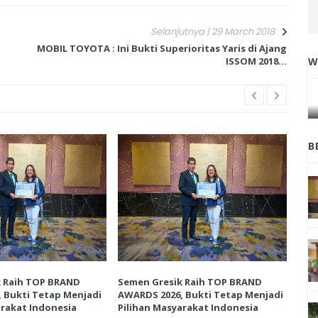
Selanjutnya | 29 March 2018
MOBIL TOYOTA : Ini Bukti Superioritas Yaris di Ajang
ISSOM 2018...
W
IGA
INI CARA UMAT KRISTIANI SALATIGA
L
JAGA KERUKUNAN SAMBUT NATAL
B
k Raih TOP BRAND
Semen Gresik Raih TOP BRAND
Sem
 Bukti Tetap Menjadi
AWARDS 2026, Bukti Tetap Menjadi
AWA
arakat Indonesia
Pilihan Masyarakat Indonesia
Pil