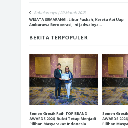
Sebelumnya | 29 March 2018
WISATA SEMARANG : Libur Paskah, Kereta Api Uap
Ambarawa Beroperasi, Ini Jadwalnya...
INI CARA UMAT KRISTIANI SALAT
BERITA TERPOPULER
JAGA KERUKUNAN SAMBUT NATA
P BRAND
Semen Gresik Raih TOP BRAND
Semen Gresi
etap Menjadi
AWARDS 2026, Bukti Tetap Menjadi
AWARDS 2026,
donesia
Pilihan Masyarakat Indonesia
Pilihan Masy