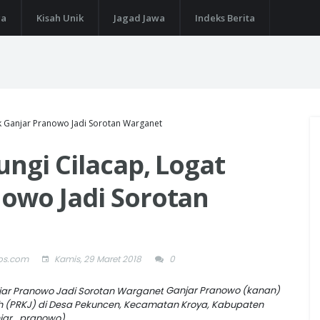
ga
Kisah Unik
Jagad Jawa
Indeks Berita
k Ganjar Pranowo Jadi Sorotan Warganet
ungi Cilacap, Logat
owo Jadi Sorotan
os.com
Kamis, 29 Maret 2018
0
Ganjar Pranowo (kanan)
h (PRKJ) di Desa Pekuncen, Kecamatan Kroya, Kabupaten
njar_pranowo)