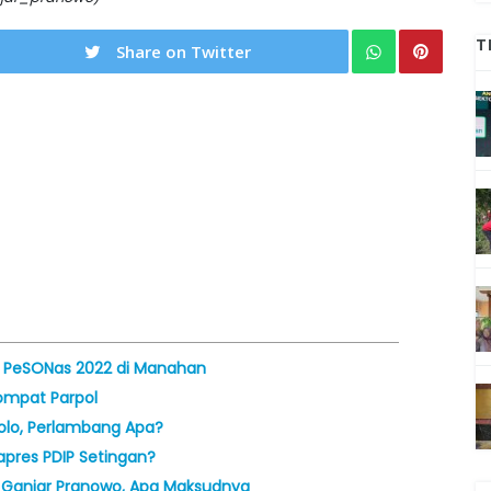
T
Share on Twitter
n PeSONas 2022 di Manahan
Lompat Parpol
Solo, Perlambang Apa?
apres PDIP Setingan?
n Ganjar Pranowo, Apa Maksudnya