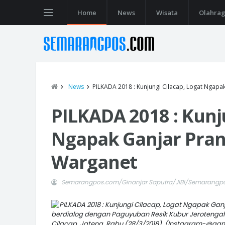
Home
News
Wisata
Olahra
News
PILKADA 2018 : Kunjungi Cilacap, Logat Ngapa
PILKADA 2018 : Kunj
Ngapak Ganjar Pran
Warganet
Semarangpos.com/Ginanjar Saputra/JIBI/Semarangp
berdialog dengan Paguyuban Resik Kubur Jerotenga
Cilacap, Jateng, Rabu (28/3/2018). (Instagram-@ga