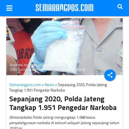
ilustrasi narkoba jenis sabu-sabu.
(JIBI/Solopos/Antara/Harviyan Perdana Putra)
share
Semarangpos.com
»
News
» Sepanjang 2020, Polda Jateng
Tangkap 1.951 Pengedar Narkoba
Sepanjang 2020, Polda Jateng
Tangkap 1.951 Pengedar Narkoba
Ditresnarkoba Polda Jateng mengungkap 1.588 kasus
penyalahgunaan narkoba di seluruh wilayah Jateng sepanjang tahun
2020 ini.