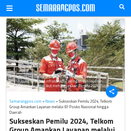
PT Telkom Indonesia (Persero) Tbk (Telkom) turut serta
mendukung kesiapan infrastruktur jaringan dan layanan
telekomunikasi untuk ikut menyukseskan Pemilu 2024.(Istimewa)
share
Semarangpos.com
»
News
» Sukseskan Pemilu 2024, Telkom
Group Amankan Layanan melalui 87 Posko Nasional hingga
Daerah
Sukseskan Pemilu 2024, Telkom
Group Amankan Layanan melalui