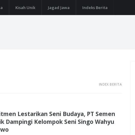
ga
Kisah Unik
Jagad Jawa
Indeks Berita
INDEX BERITA
tmen Lestarikan Seni Budaya, PT Semen
ik Dampingi Kelompok Seni Singo Wahyu
owo