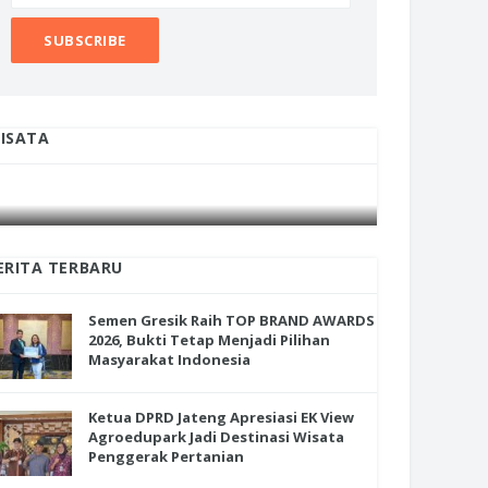
ISATA
INI CARA UMAT KRISTIANI SALATIGA
INI CARA
JAGA KERUKUNAN SAMBUT NATAL
JAGA KE
ERITA TERBARU
Semen Gresik Raih TOP BRAND AWARDS
2026, Bukti Tetap Menjadi Pilihan
Masyarakat Indonesia
Ketua DPRD Jateng Apresiasi EK View
Agroedupark Jadi Destinasi Wisata
Penggerak Pertanian