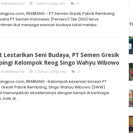
 Indrakesuma
1 tahun yang lalu
0
ngpos.com, REMBANG – PT Semen Gresik Pabrik Rembang
saha PT Semen Indonesia (Persero) Tbk (SIG) terus
T
itmen ikut menjaga warisan budaya lokal melalui...
t Lestarikan Seni Budaya, PT Semen Gresik
ingi Kelompok Reog Singo Wahyu Wibowo
 Indrakesuma
2 tahun yang lalu
0
ngpos.com, REMBANG –Kelompok kesenian binaan PT
Gresik Pabrik Rembang, Singo Wahyu Wibowo (SWW)
il menunjukkan eksistensinya dengan tampil di berbagai
 baik di...