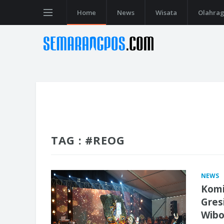
Home
News
Wisata
Olahra
TAG : #REOG
NEWS
Komi
Gres
Wib