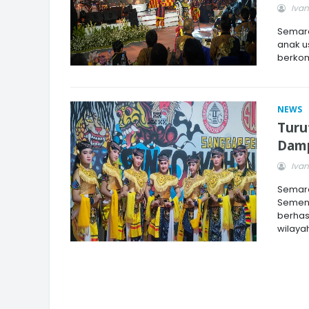
Ivan
Semara
anak u
berkom
NEWS
Turu
Damp
Ivan
Semara
Semen 
berhas
wilayah,