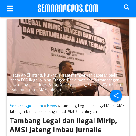
Ketua AMSI Jateng, Nurkholis, saat memberikan paparan pada
acara FGD Ilegal Mining: Tragedi Banyumas dan Pertambangan
Jawa Tengah di Hotel Patra, Kota Semarang, Selasa (20/9/2023).
(Solopos.com - AMSI Jateng)
share
Semarangpos.com
»
News
» Tambang Legal dan Ilegal Mirip, AMSI
Jateng Imbau Jurnalis Jangan Jadi Alat Kepentingan
Tambang Legal dan Ilegal Mirip,
AMSI Jateng Imbau Jurnalis