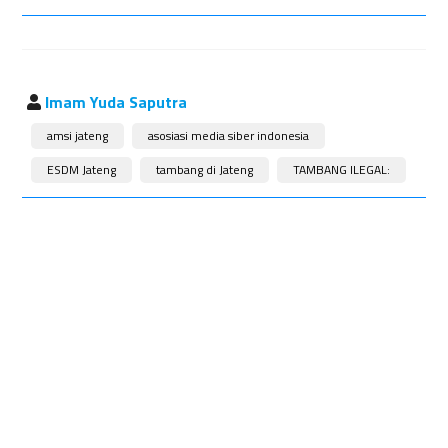
Imam Yuda Saputra
amsi jateng
asosiasi media siber indonesia
ESDM Jateng
tambang di Jateng
TAMBANG ILEGAL: