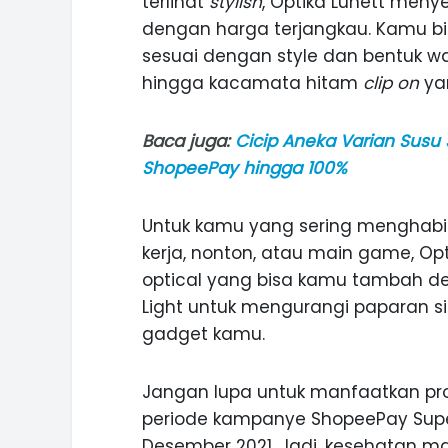
terlihat
stylish
, Optika Lunett meny
dengan harga terjangkau. Kamu b
sesuai dengan style dan bentuk waja
hingga kacamata hitam
clip on
yan
Baca juga:
Cicip Aneka Varian Susu
ShopeePay hingga 100%
Untuk kamu yang sering menghabis
kerja, nonton, atau main game, O
optical yang bisa kamu tambah den
Light untuk mengurangi paparan sin
gadget kamu.
Jangan lupa untuk manfaatkan p
periode kampanye ShopeePay Super 
Desember 2021. Jadi, kesehatan m