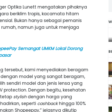
er Optika Lunett mengatakan pihaknya
a beriklim tropis, kacamata hitam
ensial. Bukan hanya sebagai pemanis
W
ar rumah, namun juga untuk menjaga
IGA
INI CARA UMAT KRISTIANI SALATIGA
L
JAGA KERUKUNAN SAMBUT NATAL
hopeePay Semangat UMKM Lokal Dorong
B
pasar
g tersebut, kami menyediakan beragam
a dengan model yang sangat beragam,
h sendiri model dan jenis lensa yang
V protection. Dengan begitu, kesehatan
 tetap
stylish
dengan harga yang
hadirkan, seperti
cashback
hingga 100%
kan Shopeepay,” jelasnya dikutip