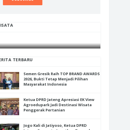
ISATA
INI CARA UMAT KRISTIANI SALATIGA
INI CARA
JAGA KERUKUNAN SAMBUT NATAL
JAGA KE
ERITA TERBARU
Semen Gresik Raih TOP BRAND AWARDS
2026, Bukti Tetap Menjadi Pilihan
Masyarakat Indonesia
Ketua DPRD Jateng Apresiasi EK View
Agroedupark Jadi Destinasi Wisata
Penggerak Pertanian
Jogo Kali di Jatiyoso, Ketua DPRD