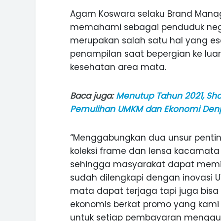
Agam Koswara selaku Brand Manag
memahami sebagai penduduk negar
merupakan salah satu hal yang es
penampilan saat bepergian ke lu
INI CARA UMAT KRISTIANI SALAT
JAGA KERUKUNAN SAMBUT NATA
kesehatan area mata.
Baca juga:
Menutup Tahun 2021, S
Pemulihan UMKM dan Ekonomi Den
“Menggabungkan dua unsur pentin
koleksi frame dan lensa kacamat
sehingga masyarakat dapat memili
sudah dilengkapi dengan inovasi U
mata dapat terjaga tapi juga bisa
ekonomis berkat promo yang kami 
untuk setiap pembayaran mengguna