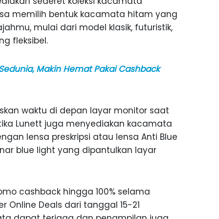
ediakan sederet koleksi kacamata
isa memilih bentuk kacamata hitam yang
hmu, mulai dari model klasik, futuristik,
g fleksibel.
 Sedunia, Makin Hemat Pakai Cashback
kan waktu di depan layar monitor saat
ptika Lunett juga menyediakan kacamata
gan lensa preskripsi atau lensa Anti Blue
ar blue light yang dipantulkan layar
romo cashback hingga 100% selama
Online Deals dari tanggal 15-21
ata dapat terjaga dan penampilan juga