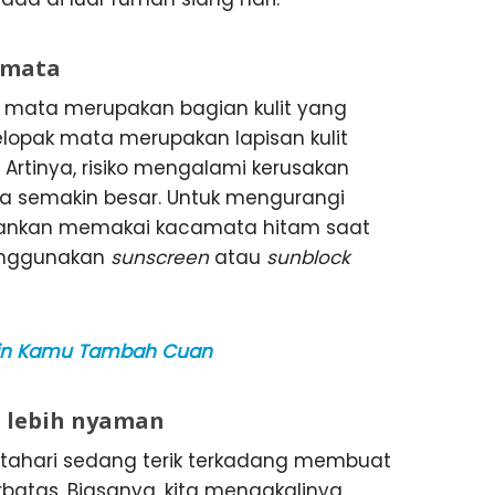
r mata
ar mata merupakan bagian kulit yang
 kelopak mata merupakan lapisan kulit
. Artinya, risiko mengalami kerusakan
uga semakin besar. Untuk mengurangi
rankan memakai kacamata hitam saat
menggunakan
sunscreen
atau
sunblock
 Bikin Kamu Tambah Cuan
 lebih nyaman
atahari sedang terik terkadang membuat
atas. Biasanya, kita mengakalinya