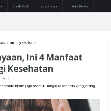
ga
Kisah Unik
Jagad Jawa
Indeks Berita
ata Hitam bagi Kesehatan
yaan, Ini 4 Manfaat
gi Kesehatan
0
camata hitam juga memiliki fungsi kesehatan yang jarang