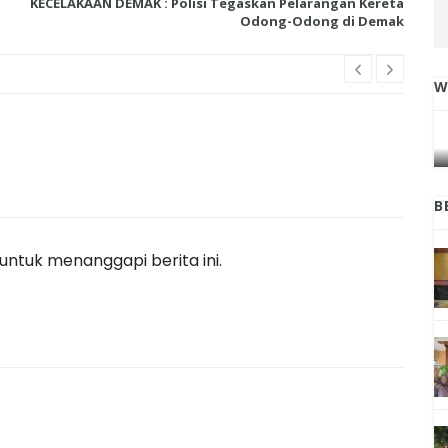
KECELAKAAN DEMAK : Polisi Tegaskan Pelarangan Kereta
Odong-Odong di Demak
W
IGA
INI CARA UMAT KRISTIANI SALATIGA
L
JAGA KERUKUNAN SAMBUT NATAL
B
ntuk menanggapi berita ini.