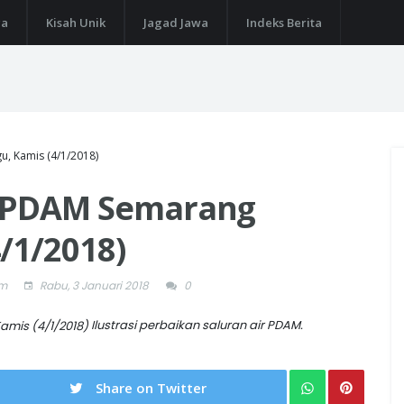
ga
Kisah Unik
Jagad Jawa
Indeks Berita
, Kamis (4/1/2018)
r PDAM Semarang
/1/2018)
om
Rabu, 3 Januari 2018
0
Ilustrasi perbaikan saluran air PDAM.
Share on Twitter