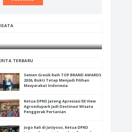
ISATA
INI CARA UMAT KRISTIANI SALATIGA
INI CARA
JAGA KERUKUNAN SAMBUT NATAL
JAGA KE
ERITA TERBARU
Semen Gresik Raih TOP BRAND AWARDS
2026, Bukti Tetap Menjadi Pilihan
Masyarakat Indonesia
Ketua DPRD Jateng Apresiasi EK View
Agroedupark Jadi Destinasi Wisata
Penggerak Pertanian
Jogo Kali di Jatiyoso, Ketua DPRD