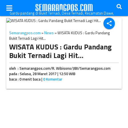
Gardu pandang di Bukit Ternadi, Desa Ternadi, Kecamatan Dawe,
Kabupaten Kudus, Jateng. (Instagram-@kudus_explore)
share
Semarangpos.com
»
News
» WISATA KUDUS : Gardu Pandang
Bukit Ternadi Lagi Hit…
WISATA KUDUS : Gardu Pandang
Bukit Ternadi Lagi Hit…
oleh : Semarangpos.com/R. Wibisono/JIBI/Semarangpos.com
pada : Selasa, 28 Maret 2017 | 12:50 WIB
baca : 0 menit baca |
0 Komentar