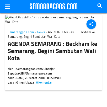
David Beckham (bertopi) saat di SMAN 17 Kota Semarang,
Jateng. (Instagram-@aslisemarang)
share
Semarangpos.com
»
News
» AGENDA SEMARANG : Beckham ke
Semarang, Begini Sambutan Wali Kota
AGENDA SEMARANG : Beckham ke
Semarang, Begini Sambutan Wali
Kota
oleh : Semarangpos.com/Ginanjar
Saputra/JIBI/Semarangpos.com
pada : Rabu, 28 Maret 2018 | 09:50 WIB
baca : 0 menit baca |
0 Komentar