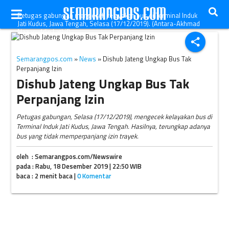
Petugas gabungan mengecek kelayakan bus di Terminal Induk
Jati Kudus, Jawa Tengah, Selasa (17/12/2019). (Antara-Akhmad
Nazaruddin Lathif)
share
Semarangpos.com
»
News
» Dishub Jateng Ungkap Bus Tak
Perpanjang Izin
Dishub Jateng Ungkap Bus Tak
Perpanjang Izin
Petugas gabungan, Selasa (17/12/2019), mengecek kelayakan bus di
Terminal Induk Jati Kudus, Jawa Tengah. Hasilnya, terungkap adanya
bus yang tidak memperpanjang izin trayek.
oleh : Semarangpos.com/Newswire
pada : Rabu, 18 Desember 2019 | 22:50 WIB
baca : 2 menit baca |
0 Komentar