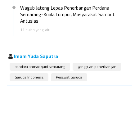
Wagub Jateng Lepas Penerbangan Perdana
Semarang-Kuala Lumpur, Masyarakat Sambut
Antusias
11 bulan yang lalu
Imam Yuda Saputra
bandara ahmad yani semarang
gangguan penerbangan
Garuda Indonesia
Pesawat Garuda