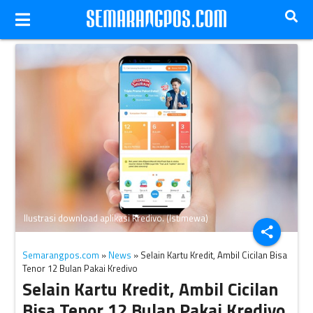
Ilustrasi download aplikasi Kredivo. (Istimewa)
share
Semarangpos.com
»
News
» Selain Kartu Kredit, Ambil Cicilan Bisa
Tenor 12 Bulan Pakai Kredivo
Selain Kartu Kredit, Ambil Cicilan
Bisa Tenor 12 Bulan Pakai Kredivo