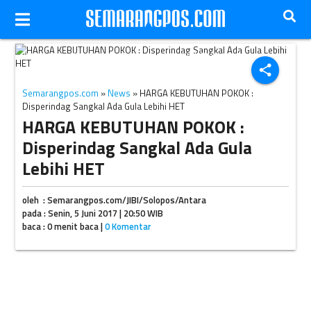
Ilustrasi perdagangan gula pasir curah. (JIBI/Solopos/Antara)
share
Semarangpos.com
»
News
» HARGA KEBUTUHAN POKOK :
Disperindag Sangkal Ada Gula Lebihi HET
HARGA KEBUTUHAN POKOK :
Disperindag Sangkal Ada Gula
Lebihi HET
oleh : Semarangpos.com/JIBI/Solopos/Antara
pada : Senin, 5 Juni 2017 | 20:50 WIB
baca : 0 menit baca |
0 Komentar