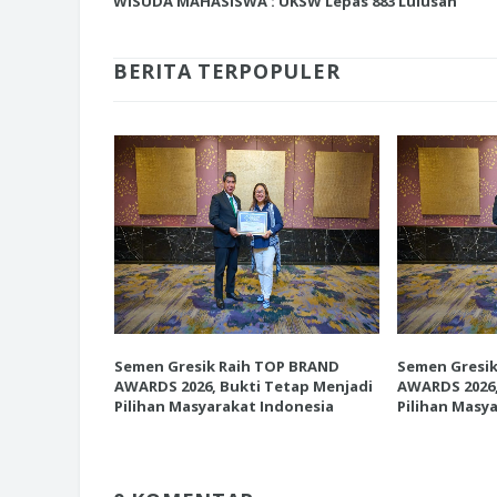
WISUDA MAHASISWA : UKSW Lepas 883 Lulusan
BERITA TERPOPULER
INI CARA UMAT KRISTIANI SALAT
JAGA KERUKUNAN SAMBUT NATA
P BRAND
Semen Gresik Raih TOP BRAND
Semen Gresi
etap Menjadi
AWARDS 2026, Bukti Tetap Menjadi
AWARDS 2026,
donesia
Pilihan Masyarakat Indonesia
Pilihan Masy