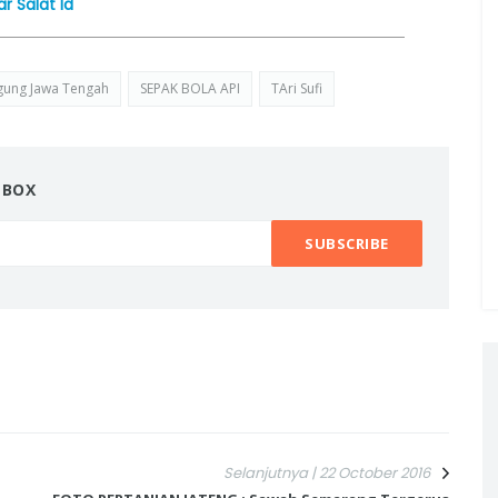
 Salat Id
gung Jawa Tengah
SEPAK BOLA API
TAri Sufi
NBOX
Selanjutnya | 22 October 2016