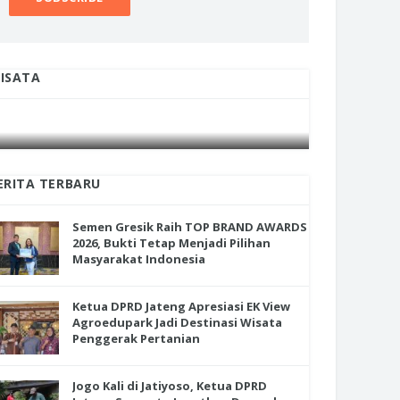
ISATA
INI CARA UMAT KRISTIANI SALATIGA
INI CARA
JAGA KERUKUNAN SAMBUT NATAL
JAGA KE
ERITA TERBARU
Semen Gresik Raih TOP BRAND AWARDS
2026, Bukti Tetap Menjadi Pilihan
Masyarakat Indonesia
en Gresik Raih TOP BRAND
Ketua DPRD Jateng Apresiasi EK View
RDS 2026, Bukti Tetap Menjadi
Agroedupark Jadi Destinasi Wisata
ihan Masyarakat Indonesia
Penggerak Pertanian
Jogo Kali di Jatiyoso, Ketua DPRD