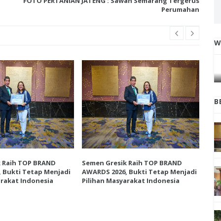
FOTO PERTANIAN JATENG : Sawah Semarang Tergerus
Perumahan
W
IGA
INI CARA UMAT KRISTIANI SALATIGA
L
JAGA KERUKUNAN SAMBUT NATAL
B
k Raih TOP BRAND
Semen Gresik Raih TOP BRAND
Sem
 Bukti Tetap Menjadi
AWARDS 2026, Bukti Tetap Menjadi
AWA
arakat Indonesia
Pilihan Masyarakat Indonesia
Pil