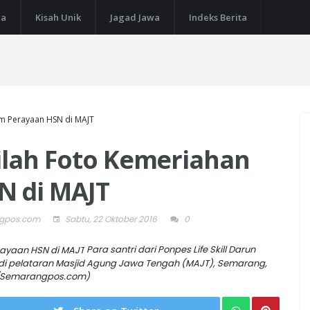
ga
Kisah Unik
Jagad Jawa
Indeks Berita
am Perayaan HSN di MAJT
ilah Foto Kemeriahan
N di MAJT
ngpos.com
Sabtu, 22 Oktober 2016
0
Para santri dari Ponpes Life Skill Darun
 di pelataran Masjid Agung Jawa Tengah (MAJT), Semarang,
BI/Semarangpos.com)