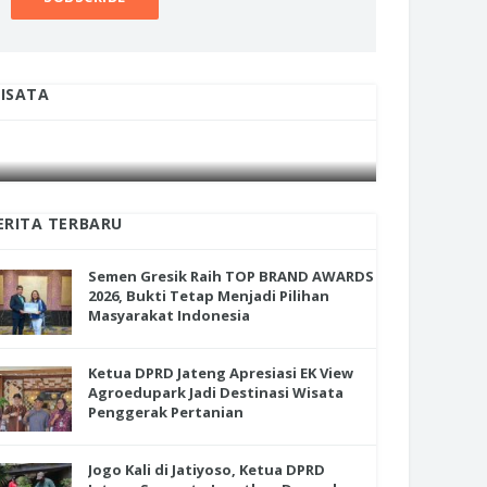
ISATA
INI CARA UMAT KRISTIANI SALATIGA
INI CARA
JAGA KERUKUNAN SAMBUT NATAL
JAGA KE
ERITA TERBARU
Semen Gresik Raih TOP BRAND AWARDS
2026, Bukti Tetap Menjadi Pilihan
Masyarakat Indonesia
Ketua DPRD Jateng Apresiasi EK View
Agroedupark Jadi Destinasi Wisata
Penggerak Pertanian
Jogo Kali di Jatiyoso, Ketua DPRD