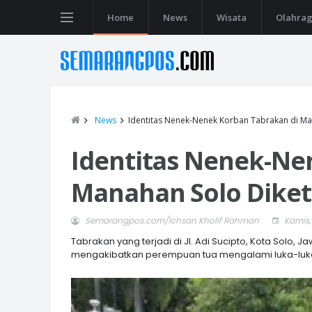
Home
News
Wisata
Olahra
News
Identitas Nenek-Nenek Korban Tabrakan di Ma
Identitas Nenek-Ne
Manahan Solo Diket
Semarangpos.com/Ichsan Kholif Rahman
Kamis,
Tabrakan yang terjadi di Jl. Adi Sucipto, Kota Solo, 
mengakibatkan perempuan tua mengalami luka-luka. I