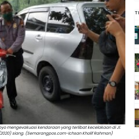
T
dibyo mengevakuasi kendaraan yang terlibat kecelakaan di Jl.
/2020) siang. (Semarangpos.com-Ichsan Kholif Rahman)