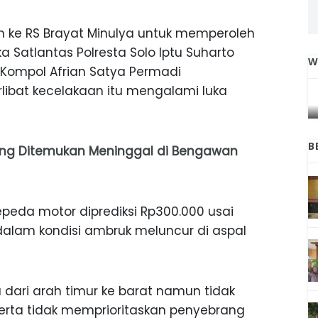
an ke RS Brayat Minulya untuk memperoleh
a Satlantas Polresta Solo Iptu Suharto
W
o Kompol Afrian Satya Permadi
IGA
INI CARA UMAT KRISTIANI SALATIGA
ibat kecelakaan itu mengalami luka
L
JAGA KERUKUNAN SAMBUT NATAL
B
lang Ditemukan Meninggal di Bengawan
epeda motor diprediksi Rp300.000 usai
alam kondisi ambruk meluncur di aspal
dari arah timur ke barat namun tidak
 serta tidak memprioritaskan penyebrang