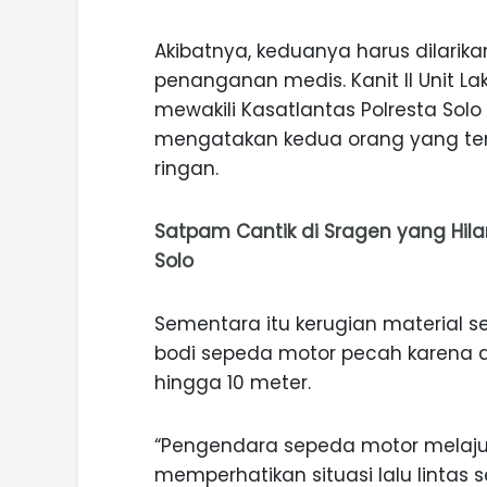
Akibatnya, keduanya harus dilarik
penanganan medis. Kanit II Unit Lak
mewakili Kasatlantas Polresta Sol
INI CARA UMAT KRISTIANI SALAT
mengatakan kedua orang yang terl
JAGA KERUKUNAN SAMBUT NATA
ringan.
Satpam Cantik di Sragen yang Hi
Solo
Sementara itu kerugian material s
bodi sepeda motor pecah karena d
hingga 10 meter.
“Pengendara sepeda motor melaju 
memperhatikan situasi lalu lintas