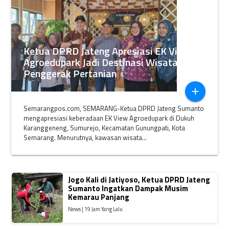
Ketua DPRD Jateng Apresiasi EK View
Agroedupark Jadi Destinasi Wisata
Penggerak Pertanian
add
Semarangpos.com, SEMARANG-Ketua DPRD Jateng Sumanto
mengapresiasi keberadaan EK View Agroedupark di Dukuh
Karanggeneng, Sumurejo, Kecamatan Gunungpati, Kota
Semarang. Menurutnya, kawasan wisata...
Jogo Kali di Jatiyoso, Ketua DPRD Jateng
Sumanto Ingatkan Dampak Musim
Kemarau Panjang
News | 19 Jam Yang Lalu