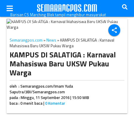
Barisan CS Marching Blek tampil menghibur masyarakat
Salatiga dalam Karnaval OMB UKSW 2016, Sabtu (10/9) siang.
(Istimewa/Biro Promosi dan Hubungan Luar UKSW)
share
Semarangpos.com
»
News
» KAMPUS DI SALATIGA : Karnaval
Mahasiswa Baru UKSW Pukau Warga
KAMPUS DI SALATIGA : Karnaval
Mahasiswa Baru UKSW Pukau
Warga
oleh : Semarangpos.com/Imam Yuda
Saputra/JIBI/Semarangpos.com
pada : Minggu, 11 September 2016 | 15:50 WIB
baca : 0 menit baca |
0 Komentar