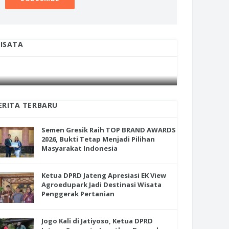
ISATA
INI CARA UMAT KRISTIANI SALATIGA
INI CARA
JAGA KERUKUNAN SAMBUT NATAL
JAGA KE
ERITA TERBARU
Semen Gresik Raih TOP BRAND AWARDS
2026, Bukti Tetap Menjadi Pilihan
Masyarakat Indonesia
Ketua DPRD Jateng Apresiasi EK View
Agroedupark Jadi Destinasi Wisata
Penggerak Pertanian
Jogo Kali di Jatiyoso, Ketua DPRD