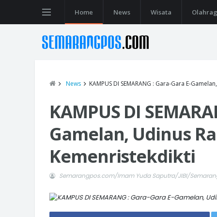
Home
News
Wisata
Olahra
News
KAMPUS DI SEMARANG : Gara-Gara E-Gamelan, 
KAMPUS DI SEMARANG
Gamelan, Udinus R
Kemenristekdikti
Semarangpos.com/Imam Yuda Saputra/JIBI/Semara