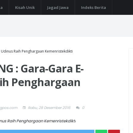
ga
Kisah Unik
Jagad Jawa
Indeks Berita
Udinus Raih Penghargaan Kemenristekdikti
 : Gara-Gara E-
aih Penghargaan
ngpos.com
Rabu, 28 Desember 2016
0