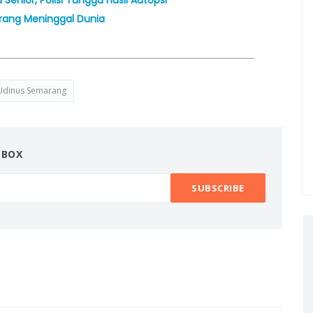
arang Meninggal Dunia
Udinus Semarang
NBOX