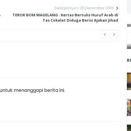
Selanjutnya | 28 December 2016
a
TEROR BOM MAGELANG : Kertas Bertulis Huruf Arab di
Tas Cokelat Diduga Berisi Ajakan Jihad
W
IGA
INI CARA UMAT KRISTIANI SALATIGA
L
JAGA KERUKUNAN SAMBUT NATAL
B
ntuk menanggapi berita ini.