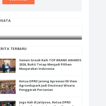
ISATA
INI CARA UMAT KRISTIANI SALATIGA
INI CARA
JAGA KERUKUNAN SAMBUT NATAL
JAGA KE
ERITA TERBARU
Semen Gresik Raih TOP BRAND AWARDS
2026, Bukti Tetap Menjadi Pilihan
Masyarakat Indonesia
Ketua DPRD Jateng Apresiasi EK View
Agroedupark Jadi Destinasi Wisata
Penggerak Pertanian
Jogo Kali di Jatiyoso, Ketua DPRD