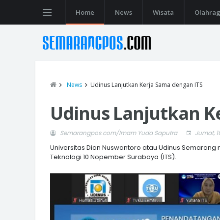
Home
News
Wisata
Olahra
News
Udinus Lanjutkan Kerja Sama dengan ITS
Udinus Lanjutkan K
Semarangpos.com/Imam Yuda Saputra
Jumat, 16
Universitas Dian Nuswantoro atau Udinus Semarang m
Teknologi 10 Nopember Surabaya (ITS).