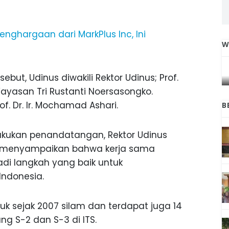
nghargaan dari MarkPlus Inc, Ini
W
IGA
INI CARA UMAT KRISTIANI SALATIGA
L
JAGA KERUKUNAN SAMBUT NATAL
t, Udinus diwakili Rektor Udinus; Prof.
 Yayasan Tri Rustanti Noersasongko.
of. Dr. Ir. Mochamad Ashari.
B
kukan penandatangan, Rektor Udinus
Kom menyampaikan bahwa kerja sama
di langkah yang baik untuk
Indonesia.
uk sejak 2007 silam dan terdapat juga 14
ng S-2 dan S-3 di ITS.