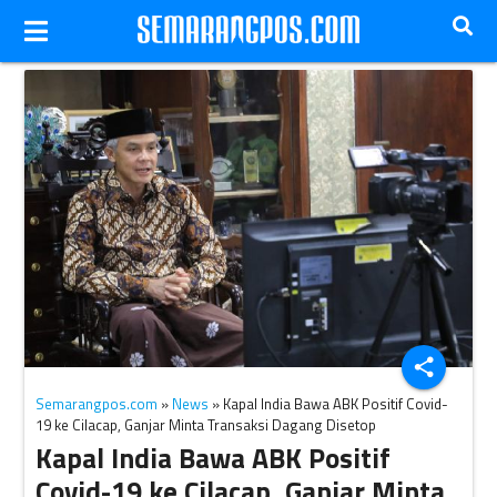
share
Semarangpos.com
»
News
» Kapal India Bawa ABK Positif Covid-
19 ke Cilacap, Ganjar Minta Transaksi Dagang Disetop
Kapal India Bawa ABK Positif
Covid-19 ke Cilacap, Ganjar Minta