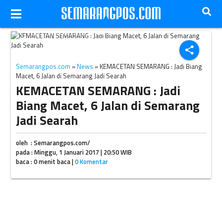
Ilustrasi kemacetan arus lalu lintas
(JIBI/Semarangpos.com/Dok.)
share
Semarangpos.com
»
News
» KEMACETAN SEMARANG : Jadi Biang
Macet, 6 Jalan di Semarang Jadi Searah
KEMACETAN SEMARANG : Jadi
Biang Macet, 6 Jalan di Semarang
Jadi Searah
oleh : Semarangpos.com/
pada : Minggu, 1 Januari 2017 | 20:50 WIB
baca : 0 menit baca |
0 Komentar