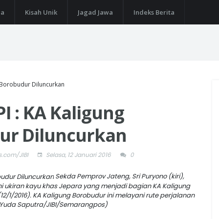
ga
Kisah Unik
Jagad Jawa
Indeks Berita
 Borobudur Diluncurkan
 : KA Kaligung
ur Diluncurkan
.com/JIBI
Selasa, 12 Januari 2016
0
Sekda Pemprov Jateng, Sri Puryono (kiri),
hi ukiran kayu khas Jepara yang menjadi bagian KA Kaligung
2/1/2016). KA Kaligung Borobudur ini melayani rute perjalanan
Yuda Saputra/JIBI/Semarangpos)