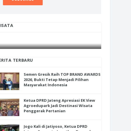
ISATA
INI CARA UMAT KRISTIANI SALATIGA
INI CARA
JAGA KERUKUNAN SAMBUT NATAL
JAGA KE
ERITA TERBARU
Semen Gresik Raih TOP BRAND AWARDS
2026, Bukti Tetap Menjadi Pilihan
Masyarakat Indonesia
Ketua DPRD Jateng Apresiasi EK View
Agroedupark Jadi Destinasi Wisata
Penggerak Pertanian
Jogo Kali di Jatiyoso, Ketua DPRD