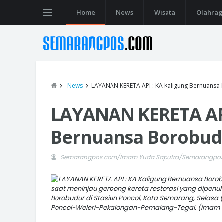
Home
News
Wisata
Olahra
News
LAYANAN KERETA API : KA Kaligung Bernuansa
LAYANAN KERETA API
Bernuansa Borobud
Semarangpos.com/Imam Yuda Saputra/Semarangpos
saat meninjau gerbong kereta restorasi yang dipenu
Borobudur di Stasiun Poncol, Kota Semarang, Selasa (1
Poncol-Weleri-Pekalongan-Pemalang-Tegal. (imam 