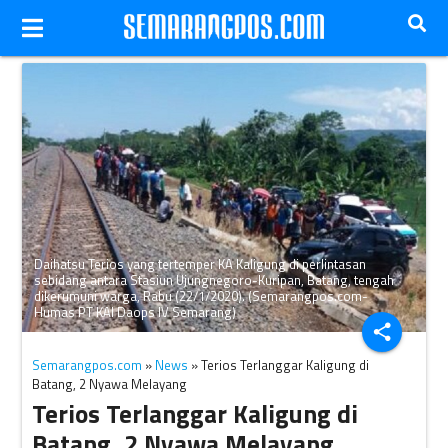
Daihatsu Terios yang tertemper KA Kaligung di perlintasan
sebidang antara Stasiun Ujungnegoro-Kuripan, Batang, tengah
dikerumuni warga, Rabu (22/1/2020). (Semarangpos.com-
Humas PT KAI Daops IV Semarang)
share
Semarangpos.com
»
News
» Terios Terlanggar Kaligung di
Batang, 2 Nyawa Melayang
Terios Terlanggar Kaligung di
Batang, 2 Nyawa Melayang