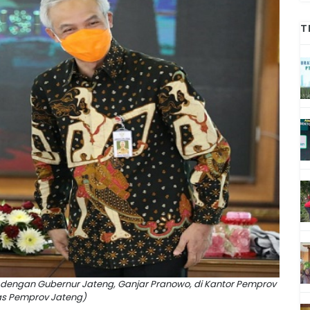
T
mu dengan Gubernur Jateng, Ganjar Pranowo, di Kantor Pemprov
as Pemprov Jateng)