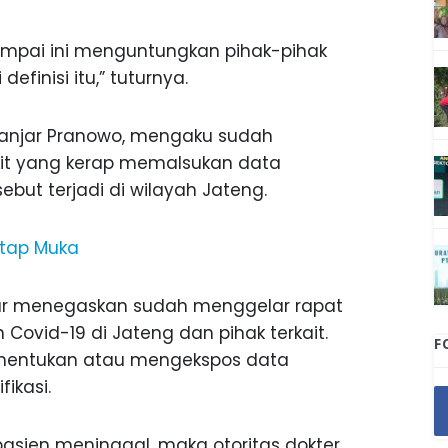
 sampai ini menguntungkan pihak-pihak
efinisi itu,” tuturnya.
Ganjar Pranowo, mengaku sudah
it yang kerap memalsukan data
ebut terjadi di wilayah Jateng.
atap Muka
njar menegaskan sudah menggelar rapat
 Covid-19 di Jateng dan pihak terkait.
F
menentukan atau mengekspos data
ikasi.
asien meninggal, maka otoritas dokter