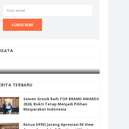
ISATA
INI CARA UMAT KRISTIANI SALATIGA
INI CARA
JAGA KERUKUNAN SAMBUT NATAL
JAGA KE
ERITA TERBARU
Semen Gresik Raih TOP BRAND AWARDS
2026, Bukti Tetap Menjadi Pilihan
Masyarakat Indonesia
Ketua DPRD Jateng Apresiasi EK View