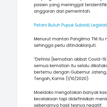
pasien yang meninggal teridentif
anggaran dari pemerintah.
Petani Butuh Pupuk Subsidi, Legisla
Menurut mantan Panglima TNI itu m
sehingga perlu ditindaklanjuti.
INI CARA UMAT KRISTIANI SALAT
JAGA KERUKUNAN SAMBUT NATA
“Definisi [kematian akibat Covid-19
semua kematian itu selalu dikataka
bertemu dengan Gubernur Jateng,
Tengah, Kamis (1/10/2020).
Moeldoko mengatakan banyak kasu
kecelakaan tapi didefinisikan meni
sebenarnya hasil tesnya negatif.