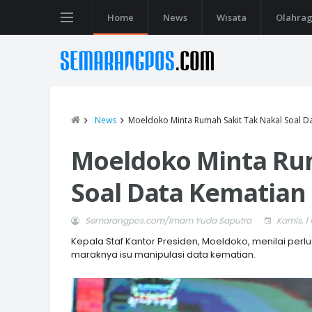
Home
News
Wisata
Olahra
News
Moeldoko Minta Rumah Sakit Tak Nakal Soal D
Moeldoko Minta Rum
Soal Data Kematian 
Semarangpos.com/Imam Yuda Saputra
Kamis, 1
Kepala Staf Kantor Presiden, Moeldoko, menilai perlu
maraknya isu manipulasi data kematian.