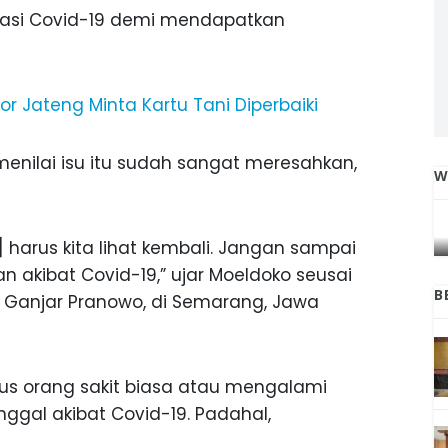
ikasi Covid-19 demi mendapatkan
tor Jateng Minta Kartu Tani Diperbaiki
enilai isu itu sudah sangat meresahkan,
W
IGA
INI CARA UMAT KRISTIANI SALATIGA
L
JAGA KERUKUNAN SAMBUT NATAL
] harus kita lihat kembali. Jangan sampai
n akibat Covid-19,” ujar Moeldoko seusai
B
 Ganjar Pranowo, di Semarang, Jawa
s orang sakit biasa atau mengalami
nggal akibat Covid-19. Padahal,