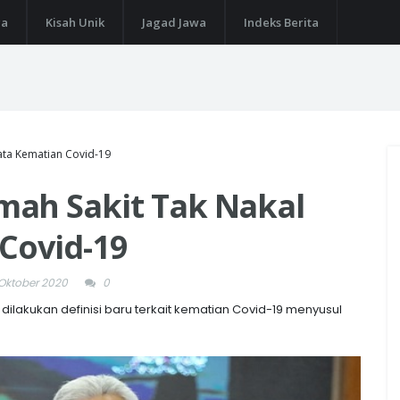
ga
Kisah Unik
Jagad Jawa
Indeks Berita
ata Kematian Covid-19
ah Sakit Tak Nakal
Covid-19
 Oktober 2020
0
 dilakukan definisi baru terkait kematian Covid-19 menyusul