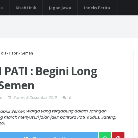
ga
Kisah Unik
Jagad Jawa
Indeks Berita
Tolak Pabrik Semen
PATI : Begini Long
 Semen
ho
Kamis, 8 Desember 2016
0
Warga yang tergabung dalam Jaringan
march menyusuri jalan jalur pantura Pati-Kudus, Jateng,
ho)