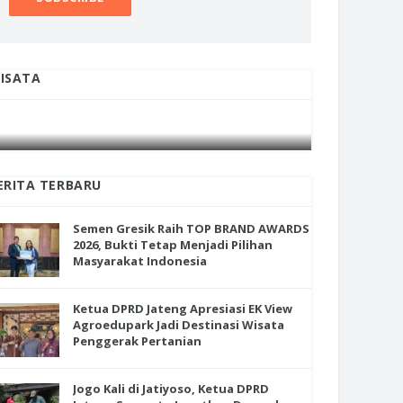
ISATA
INI CARA UMAT KRISTIANI SALATIGA
INI CARA
JAGA KERUKUNAN SAMBUT NATAL
JAGA KE
ERITA TERBARU
Semen Gresik Raih TOP BRAND AWARDS
2026, Bukti Tetap Menjadi Pilihan
Masyarakat Indonesia
Ketua DPRD Jateng Apresiasi EK View
Agroedupark Jadi Destinasi Wisata
Penggerak Pertanian
Jogo Kali di Jatiyoso, Ketua DPRD