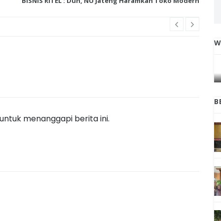
BISNIS RITEL : Duh, NU Jateng Haramkan Toko Modern
W
IGA
INI CARA UMAT KRISTIANI SALATIGA
L
JAGA KERUKUNAN SAMBUT NATAL
B
ntuk menanggapi berita ini.