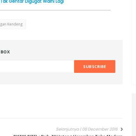
Tak Gentar Digugat Walhi Lagi
gan Kendeng
NBOX
Selanjutnya | 08 December 2016