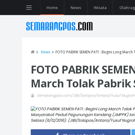
Home
News
Wisata
Olahra
News
FOTO PABRIK SEMEN PATI : Begini Long March 
FOTO PABRIK SEMEN 
March Tolak Pabrik
Semarangpos.com/JIBI/Solopos/Antara/Yusuf Nugro
Masyarakat Peduli Pegunungan Kendeng (JMPPK) long 
Selasa (6/12/2016). (JIBI/Solopos/Antara/Yusuf Nugro