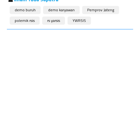
demo buruh
demo karyawan
Pemprov Jateng
polemik rsis
rs yarsis
YWRSIS