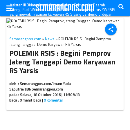
Asisten III Bidang Kesejahtraan Rakyat Sekretariat Daerah
Jateng, Budi Wibowo (kanan), saat menerima pengurus YWRSIS
yang mewakili ratusan karyawan RSIS yang berdemo di depan
Kantor Gubernur Jateng, Semarang, Senin (17/10/2016).
(JIBI/Semarangpos.com/Imam Yuda Saputra)
share
Semarangpos.com
»
News
» POLEMIK RSIS : Begini Pemprov
Jateng Tanggapi Demo Karyawan RS Yarsis
POLEMIK RSIS : Begini Pemprov
Jateng Tanggapi Demo Karyawan
RS Yarsis
oleh : Semarangpos.com/Imam Yuda
Saputra/JIBI/Semarangpos.com
pada : Selasa, 18 Oktober 2016 | 11:50 WIB
baca : 0 menit baca |
0 Komentar