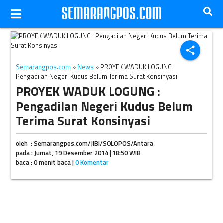
Ilustrasi pekerja proyek (JIBI/Dok)
share
Semarangpos.com
»
News
» PROYEK WADUK LOGUNG :
Pengadilan Negeri Kudus Belum Terima Surat Konsinyasi
PROYEK WADUK LOGUNG :
Pengadilan Negeri Kudus Belum
Terima Surat Konsinyasi
oleh : Semarangpos.com/JIBI/SOLOPOS/Antara
pada : Jumat, 19 Desember 2014 | 18:50 WIB
baca : 0 menit baca |
0 Komentar