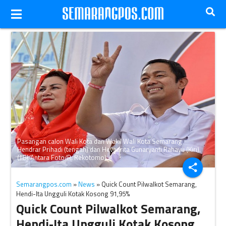
Pasangan calon Wali Kota dan Wakil Wali Kota Semarang
Hendrar Prihadi (tengah) dan Hevearita Gunaryanti Rahayu (Kiri).
(JIBI/Antara Foto/R. Rekotomo)
share
Semarangpos.com
»
News
» Quick Count Pilwalkot Semarang,
Hendi-Ita Ungguli Kotak Kosong 91,95%
Quick Count Pilwalkot Semarang,
Hendi-Ita Ungguli Kotak Kosong