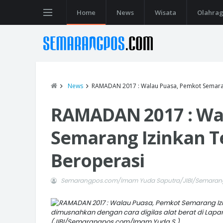
Home
News
Wisata
Olahra
News
RAMADAN 2017 : Walau Puasa, Pemkot Semara
RAMADAN 2017 : Wa
Semarang Izinkan 
Beroperasi
Semarangpos.com/Imam Yuda Saputra/JIBI/Semara
dimusnahkan dengan cara digilas alat berat di Lap
(JIBI/Semarangpos.com/Imam Yuda S.)