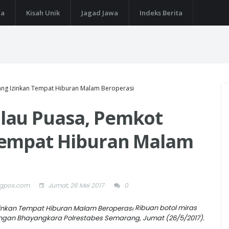
ga
Kisah Unik
Jagad Jawa
Indeks Berita
ng Izinkan Tempat Hiburan Malam Beroperasi
lau Puasa, Pemkot
Tempat Hiburan Malam
ngpos.com
Jumat, 26 Mei 2017
0
Ribuan botol miras
angan Bhayangkara Polrestabes Semarang, Jumat (26/5/2017).