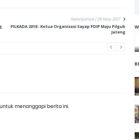
Selanjutnya | 26 May 2017
g
PILKADA 2018 : Ketua Organisasi Sayap PDIP Maju Pilgub
W
Jateng
IGA
INI CARA UMAT KRISTIANI SALATIGA
L
JAGA KERUKUNAN SAMBUT NATAL
B
ntuk menanggapi berita ini.