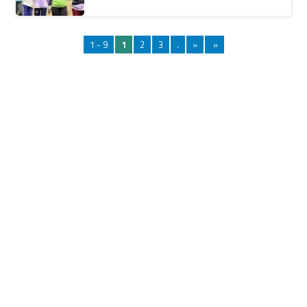
1 - 9
1
2
3
.
»
»