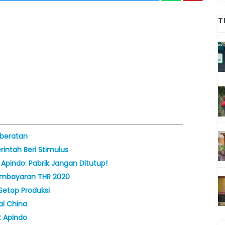
T
eberatan
intah Beri Stimulus
Apindo: Pabrik Jangan Ditutup!
embayaran THR 2020
Setop Produksi
al China
t Apindo