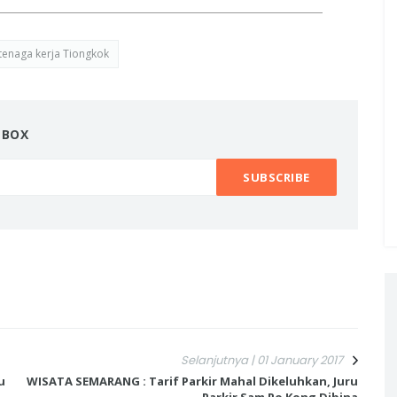
tenaga kerja Tiongkok
NBOX
Selanjutnya | 01 January 2017
u
WISATA SEMARANG : Tarif Parkir Mahal Dikeluhkan, Juru
Parkir Sam Po Kong Dibina