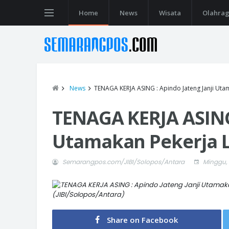
Home
News
Wisata
Olahra
News
TENAGA KERJA ASING : Apindo Jateng Janji Uta
TENAGA KERJA ASING 
Utamakan Pekerja 
Semarangpos.com/JIBI/Solopos/Antara
Minggu, 
(JIBI/Solopos/Antara)
Share on Facebook