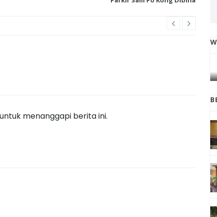
W
IGA
INI CARA UMAT KRISTIANI SALATIGA
L
JAGA KERUKUNAN SAMBUT NATAL
B
ntuk menanggapi berita ini.