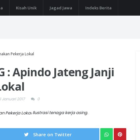
ga
Kisah Unik
Jagad Jawa
Indeks Berita
makan Pekerja Lokal
: Apindo Jateng Janji
Lokal
1 Januari 2017
0
Ilustrasi tenaga kerja asing.
Share on Twitter