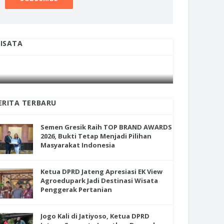
ISATA
INI CARA UMAT KRISTIANI SALATIGA
INI CARA
JAGA KERUKUNAN SAMBUT NATAL
JAGA KE
ERITA TERBARU
Semen Gresik Raih TOP BRAND AWARDS
2026, Bukti Tetap Menjadi Pilihan
Masyarakat Indonesia
Ketua DPRD Jateng Apresiasi EK View
Agroedupark Jadi Destinasi Wisata
Penggerak Pertanian
Jogo Kali di Jatiyoso, Ketua DPRD